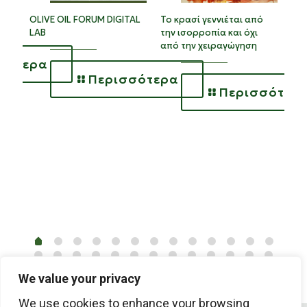
Νέο
OLIVE OIL FORUM DIGITAL
Το κρασί γεννιέται από
Εθν
LAB
την ισορροπία και όχι
από την χειραγώγηση
σότερα
Περισσότερα
Περισσότερ
We value your privacy
We use cookies to enhance your browsing