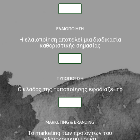
ΕΛΑΙΟΠΟΙΗΣΗ
Η ελαιοποίηση αποτελεί μια διαδικασία
καθοριστικής σημασίας
ΤΥΠΟΠΟΙΗΣΗ
Ο κλάδος της τυποποίησης εφοδιάζει το
MARKETING & BRANDING
Το marketing των προϊόντων του
ελαιοκομικού τομέα