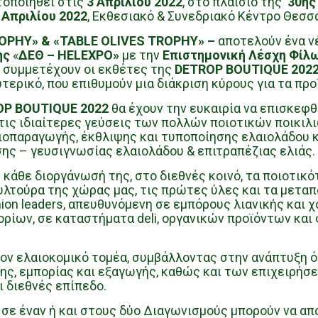
τοποιηθεί στις
3 Απριλίου 2022
, στο πλαίσιο της
30ης 
 Απριλίου 2022
, Εκθεσιακό & Συνεδριακό Κέντρο Θεσσ
ROPHY» & «TABLE OLIVES TROPHY» –
αποτελούν ένα ν
ης
«
ΔΕΘ – HELEXPO»
με την
Επιστημονική Λέσχη Φίλω
 συμμετέχουν οι εκθέτες της
DETROP BOUTIQUE 202
τερικό, που επιθυμούν μια διάκριση κύρους για τα προ
OP BOUTIQUE 2022
θα έχουν την ευκαιρία να επισκεφθ
 τις ιδιαίτερες γεύσεις των πολλών ποιοτικών ποικιλι
ιοπαραγωγής, έκθλιψης και τυποποίησης ελαιολάδου κα
ης – γευσιγνωσίας ελαιολάδου & επιτραπέζιας ελιάς.
 κάθε διοργάνωσή της, στο διεθνές κοινό, τα ποιοτικό
λτούρα της χώρας μας, τις πρώτες ύλες και τα μεταπ
nion leaders, απευθυνόμενη σε εμπόρους λιανικής και
ρίων, σε καταστήματα deli, οργανικών προϊόντων και 
τον ελαιοκομικό τομέα, συμβάλλοντας στην ανάπτυξη 
ς, εμπορίας και εξαγωγής, καθώς και των επιχειρήσε
ι διεθνές επίπεδο.
σε έναν ή και στους δύο Διαγωνισμούς μπορούν να απ