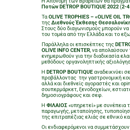
Η Απονομή των Βραβείων θα πραγμα
Ποτών DETROP BOUTIQUE 2022
(
2-4
Τα
OLIVE
TROPHIES
– «OLIVE OIL T
της
Διεθνούς Έκθεσης Θεσσαλονίκ
Στους δύο διαγωνισμούς μπορούν να
του τομέα από την Ελλάδα και το εξω
Παράλληλα οι επισκέπτες της
DETR
OLIVE INFO CENTER
, να απολαύσουν
ενημερωθούν για την διαδικασία ελα
μεθόδους οργανοληπτικής αξιολόγησ
Η
DETROP BOUTIQUE
αναδεικνύει σε
προβάλλοντας την γαστρονομική κου
αλλά και διεθνείς αγοραστές και opi
σουπερμάρκετ, ξενοδοχείων, εστιατο
δημοσιογράφους και σεφ.
Η
ΦΙΛΑΙΟΣ
«υπηρετεί» με συνέπεια 
παραγωγής, μεταποίησης, τυποποίηση
της επιτραπέζιας ελιάς σε εθνικό κα
Οι ενδιαφερόμενοι να συμμετάσχουν 