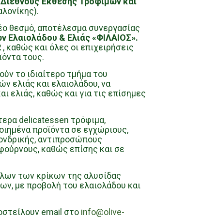
Διεθνούς Έκθεσης Τροφίμων και
αλονίκης).
έο θεσμό, αποτέλεσμα συνεργασίας
ν Ελαιολάδου & Ελιάς «ΦΙΛΑΙΟΣ».
2
, καθώς και όλες οι επιχειρήσεις
ϊόντα τους.
ούν το ιδιαίτερο τμήμα του
ών ελιάς και ελαιολάδου, να
ι ελιάς, καθώς και για τις επίσημες
τερα delicatessen τρόφιμα,
οιημένα προϊόντα σε εγχώριους,
 χονδρικής, αντιπροσώπους
φούρνους, καθώς επίσης και σε
όλων των κρίκων της αλυσίδας
ων, με προβολή του ελαιολάδου και
οστείλουν email στο
info@olive-