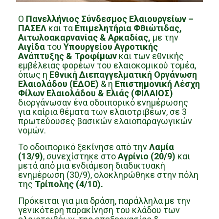
Ο
Πανελλήνιος Σύνδεσμος Ελαιουργείων –
ΠΑΣΕΛ
και τα
Επιμελητήρια Φθιώτιδας,
Αιτωλοακαρνανίας & Αρκαδίας,
με την
Αιγίδα
του
Υπουργείου Αγροτικής
Ανάπτυξης & Τροφίμων
και των εθνικής
εμβέλειας φορέων του ελαιοκομικού τομέα,
όπως ​η
Εθνική Διεπαγγελματική Οργάνωση
Ελαιολάδου (ΕΔΟΕ)
& ​η
Επιστημονική Λέσχη
Φίλων Ελαιολάδου & Ελιάς (ΦΙΛΑΙΟΣ)
διοργάνωσαν ένα οδοιπορικό ενημέρωσης
για καίρια θέματα των ελαιοτριβέων, σε 3
πρωτεύουσες βασικών ελαιοπαραγωγικών
νομών.
Το οδοιπορικό ξεκίνησε από την
Λαμία
(13/9)
, συνεχίστηκε στο
Αγρίνιο (20/9)
και
μετά από μια ενδιάμεση διαδικτυακή
ενημέρωση (30/9), ολοκληρώθηκε στην πόλη
της
Τρίπολης (4/10).
Πρόκειται για μια δράση, παράλληλα με την
γενικότερη παρακίνηση του κλάδου των