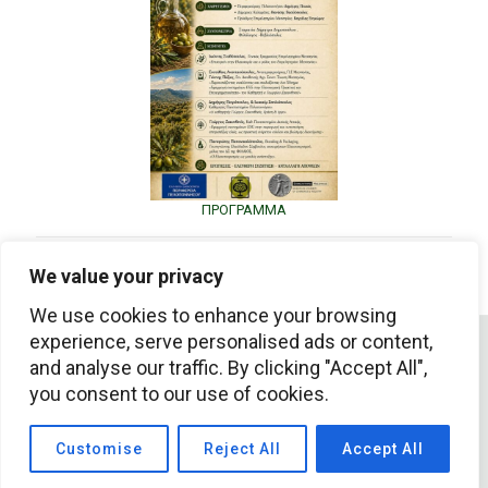
ΠΡΟΓΡΑΜΜΑ
Share
We value your privacy
We use cookies to enhance your browsing
experience, serve personalised ads or content,
© 2026 filaios.org | All Rights Reserved | Developed by
and analyse our traffic. By clicking "Accept All",
FNGNET
you consent to our use of cookies.
Customise
Reject All
Accept All