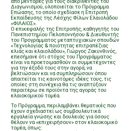
από μέντορες για τους διακριθέντες του
Διαγωνισμού, υλοποιείται το Πρόγραμμα
Επώασης, το οποίο σχεδίασε η Επιτροπή
Εκπαίδευσης της Λέσχης Φίλων Ελαιολάδου
«ΦΙΛΑΙΟΣ».
Ο επικεφαλής της Επιτροπής, καθηγητής του
Πανεπιστημίου Πελοποννήσου & Διευθυντής
του Προγράμματος μεταπτυχιακών σπουδών
«Τεχνολογίας & ποιότητας επιτραπέζιας
ελιάς και ελαιολάδου», Γιώργος Ζακυνθινός,
επεσήμανε ότι στόχος του Προγράμματος
είναι να προετοιμασθούν οι συμμετέχοντες
για την έξοδό τους στην αγορά, να
βελτιώσουν και να συμπληρώσουν όπου
απαιτείται τις καινοτόμες ιδέες τους, τις
οποίες στη συνέχεια θα τις αναπτύξουν
περαιτέρω σε προϊόντα της αγοράς του
ελαιοκομικού τομέα.
Το Πρόγραμμα, περιλαμβάνει θεματικές που
έχουν σχεδιαστεί ως συμβουλευτικά
εργαλεία γνώσης και δουλειάς για όσους
θέλουν να «επιχειρήσουν» στον ελαιοκομικό
τομέα, όπως: