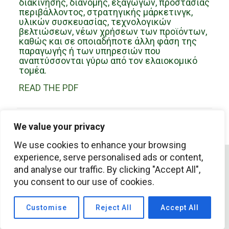
διακίνησης, διανομής, εξαγωγών, προστασίας
περιβάλλοντος, στρατηγικής μάρκετινγκ,
υλικών συσκευασίας, τεχνολογικών
βελτιώσεων, νέων χρήσεων των προϊόντων,
καθώς και σε οποιαδήποτε άλλη φάση της
παραγωγής ή των υπηρεσιών που
αναπτύσσονται γύρω από τον ελαιοκομικό
τομέα.
READ THE PDF
Share
We value your privacy
We use cookies to enhance your browsing
experience, serve personalised ads or content,
© 2026 filaios.org | All Rights Reserved | Developed by
and analyse our traffic. By clicking "Accept All",
FNGNET
you consent to our use of cookies.
Customise
Reject All
Accept All