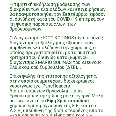
Η τιμητική εκδήλωση βράβευσης των
διακριθέντων ελαιολάδων και επιχειρήσεων
θα πραγματοποιηθεί τον Σεπτέμβριο, εφόσον
οι συνθήκες κατά του COVID -19 επιτρέψουν
τη φυσική παρουσία όλων των
βραβευόμενων.
Ο Διαγωνισμός IOOC KOTINOS είναι ο μόνος
διαγωνισμός αξιολόγησης εξαιρετικών
παρθένων ελαιολάδων στην χώρα μας, ο
οποίος πραγματοποιείται με τα αυστηρά
κριτήρια του διεθνώς καταξιωμένου
διαγωνισμού MARIO SOLINAS του Διεθνούς
Ελαιοκομικού Συμβουλίου (ΔΣΕ), .
Επικεφαλής της επιτροπής αξιολόγησης,
στην οποία συμμετέχουν διακεκριμένοι
γευσιγνώστες, Panel leaders
διαπιστευμένων Οργανοληπτικών
Εργαστηρίων της χώρας μας ή ενεργά Mέλη
αυτών, είναι η κα
Έφη Χριστοπούλου
,
χημικός εμπειρογνώμων της Ε.Ε. και του
Δ.Σ.Ε., υπεύθυνη της διαπιστευμένης από το
ΕΣΥΔ και αναγνωρισμένης από το Δ.Σ.Ε.