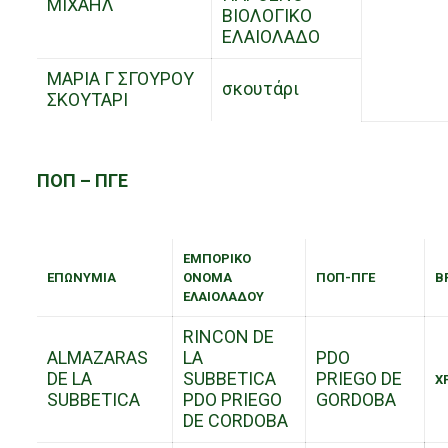
ΜΙΧΑΗΛ
ΒΙΟΛΟΓΙΚΟ
ΕΛΑΙΟΛΑΔΟ
ΜΑΡΙΑ Γ ΣΓΟΥΡΟΥ
σκουτάρι
ΣΚΟΥΤΑΡΙ
ΠΟΠ – ΠΓΕ
ΕΜΠΟΡΙΚΟ
ΕΠΩΝΥΜΙΑ
ΟΝΟΜΑ
ΠΟΠ-ΠΓΕ
Β
ΕΛΑΙΟΛΑΔΟΥ
RINCON DE
ALMAZARAS
LA
PDO
DE LA
SUBBETICA
PRIEGO DE
Χ
SUBBETICA
PDO PRIEGO
GORDOBA
DE CORDOBA