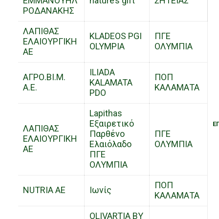
ΕΜΜΑΝΟΥΗΛ
nature’s gift
ΣΗΤΕΙΑΣ
ΡΟΔΑΝΑΚΗΣ
ΛΑΠΙΘΑΣ
KLADEOS PGI
ΠΓΕ
ΕΛΑΙΟΥΡΓΙΚΗ
OLYMPIA
ΟΛΥΜΠΙΑ
ΑΕ
ILIADA
ΑΓΡΟ.ΒΙ.Μ.
ΠΟΠ
KALAMATA
Α.Ε.
ΚΑΛΑΜΑΤΑ
PDO
Lapithas
Εξαιρετικό
Ε
ΛΑΠΙΘΑΣ
Παρθένο
ΠΓΕ
ΕΛΑΙΟΥΡΓΙΚΗ
Ελαιόλαδο
ΟΛΥΜΠΙΑ
ΑΕ
ΠΓΕ
ΟΛΥΜΠΙΑ
ΠΟΠ
NUTRIA AE
Ιωνίς
ΚΑΛΑΜΑΤΑ
OLIVARTIA BY