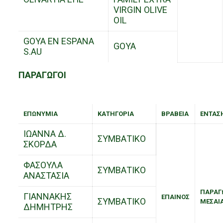
VIRGIN OLIVE
OIL
GOYA EN ESPANA
GOYA
S.AU
ΠΑΡΑΓΩΓΟΙ
ΕΠΩΝΥΜΙΑ
ΚΑΤΗΓΟΡΙΑ
ΒΡΑΒΕΙΑ
ΕΝΤΑΣ
ΙΩΑΝΝΑ Δ.
ΣΥΜΒΑΤΙΚΟ
ΣΚΟΡΔΑ
ΦΑΣΟΥΛΑ
ΣΥΜΒΑΤΙΚΟ
ΑΝΑΣΤΑΣΙΑ
ΠΑΡΑΓ
ΓΙΑΝΝΑΚΗΣ
ΕΠΑΙΝΟΣ
ΣΥΜΒΑΤΙΚΟ
ΜΕΣΑΙ
ΔΗΜΗΤΡΗΣ