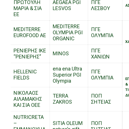
ΠΡΩΤΟΥΛΗ
AEGAEA PGI
ΠΓΕ
Α
ΜΑΡΙΑ & ΣΙΑ
LESVOS
ΛΕΣΒΟΥ
ΕΕ
MEDITERRE
MEDITERRE
ΠΓΕ
OLYMPIA PGI
EUROFOOD AE
ΟΛΥΜΠΙΑ
ORGANIC
Χ
ΡΕΝΙΕΡΗΣ ΙΚΕ
ΠΓΕ
MINOS
“ΡΕΝΙΕΡΗΣ”
ΧΑΝΙΩΝ
ena ena Ultra
HELLENIC
ΠΓΕ
Superior PGI
FIELDS
ΟΛΥΜΠΙΑ
Ε
Olympia
&
Τ
ΝΙΚΟΛΑΟΣ
TERRA
ΠΟΠ
Δ
ΑΙΛΑΜΑΚΗΣ
ZAKROS
ΣΗΤΕΙΑΣ
ΚΑΙ ΣΙΑ ΟΕΕ
NUTRICRETA
–
SITIA OLEUM
ΠΟΠ