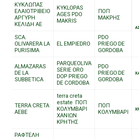
ΚΥΚΛΩΠΑΣ
KYKLOPAS
ΕΛΑΙΟΤΡΙΒΕΙΟ
ΠΟΠ
AGES PDO
ΑΡΓΥΡΗ
ΜΑΚΡΗΣ
MAKRIS
ΚΕΛΙΔΗ ΑΕ
Α
SCA.
PDO
OLIVARERA LA
EL EMPIEDRO
PRIEGO DE
PURISIMA
GORDOBA
PARQUEOLIVA
ALMAZARAS
PDO
SERIE ORO
DE LA
PRIEGO DE
Χ
DOP PRIEGO
SUBBETICA
GORDOBA
DE CORDOBA
terra creta
estate ΠΟΠ
TERRA CRETA
ΠΟΠ
ΚΟΛΥΜΒΑΡΙ
Χ
AEBE
ΚΟΛΥΜΒΑΡΙ
ΧΑΝΙΩΝ
ΚΡΗΤΗΣ
ΡΑΦΤΕΛΗ