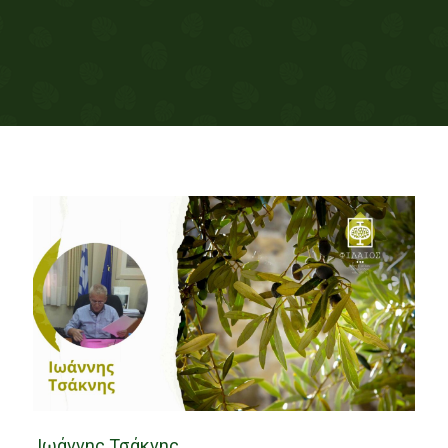
Ιωάννης Τσάκνης