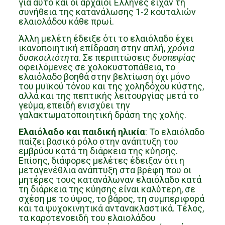
για αυτό και οι αρχαίοι Έλληνες είχαν τη
συνήθεια της κατανάλωσης 1-2 κουταλιών
ελαιολάδου κάθε πρωί.
Άλλη μελέτη έδειξε ότι το ελαιόλαδο έχει
ικανοποιητική επίδραση στην απλή,
χρόνια
δυσκοιλιότητα
. Σε περιπτώσεις
δυσπεψίας
οφειλόμενες σε χολοκυστοπάθεια, το
ελαιόλαδο βοηθά στην βελτίωση όχι μόνο
του μυϊκού τόνου και της χοληδόχου κύστης,
αλλά και της πεπτικής λειτουργίας μετά το
γεύμα, επειδή ενισχύει την
γαλακτωματοποιητική δράση της χολής.
Ελαιόλαδο και παιδική ηλικία
: Το ελαιόλαδο
παίζει βασικό ρόλο στην ανάπτυξη του
εμβρύου κατά τη διάρκεια της κύησης.
Επίσης, διάφορες μελέτες έδειξαν ότι η
μεταγενέθλια ανάπτυξη στα βρέφη που οι
μητέρες τους κατανάλωναν ελαιόλαδο κατά
τη διάρκεια της κύησης είναι καλύτερη, σε
σχέση με το ύψος, το βάρος, τη συμπεριφορά
και τα ψυχοκινητικά αντανακλαστικά. Τέλος,
τα καροτενοειδή του ελαιολάδου