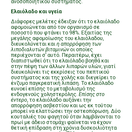
ανοσοποιητικού συστήματος.
Ελαιόλαδο και υγεία
Διάφορες μελέτες έδειξαν ότι το ελαιόλαδο
αφομοιώνεται από τον οργανισμό σε
ποσοστό που φτάνει το 98%. Εξαιτίας της
μεγάλης αφομοίωσης του ελαιόλαδου,
διευκολύνεται και
η απορρόφηση των
λιποδιαλυτών βιταμινών
οι οποίες
περιέχονται σ’ αυτό. Περαιτέρω, έχει
διαπιστωθεί ότι το ελαιόλαδο βοηθά και
στην πέψη των άλλων λιπαρών υλών, γιατί
διευκολύνει τις εκκρίσεις του πεπτικού
συστήματος και της χολής και διεγείρει το
ένζυμο παγκρεατική λιπάση. Το ελαιόλαδο
ευνοεί επίσης το μεταβολισμό της
ενδογενούς χοληστερόλης.
Επίσης στο
έντερο
, το ελαιόλαδο αυξάνει την
απορρόφηση ασβεστίου και ως εκ τούτου
μπορεί να ελαττώσει την οστεοπόρωση. Δύο
κουταλιές του φαγητού όταν λαμβάνονται το
πρωί με άδειο στομάχι φαίνεται να έχουν
θετική επίδραση στη χρόνια δυσκοιλιότητα