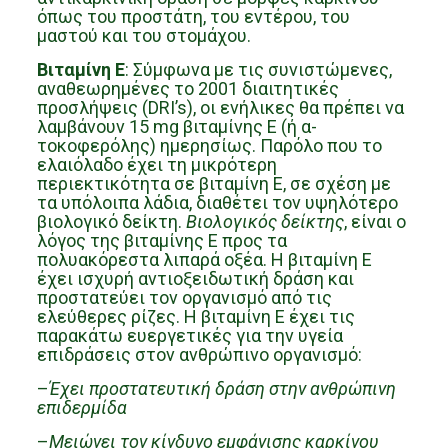
όπως του προστάτη, του εντέρου, του
μαστού και του στομάχου.
Βιταμίνη Ε
: Σύμφωνα με τις συνιστώμενες,
αναθεωρημένες το 2001 διαιτητικές
προσλήψεις (DRI’s), οι ενήλικες θα πρέπει να
λαμβάνουν 15 mg βιταμίνης Ε (ή α-
τοκοφερόλης) ημερησίως. Παρόλο που το
ελαιόλαδο έχει τη μικρότερη
περιεκτικότητα σε βιταμίνη Ε, σε σχέση με
τα υπόλοιπα λάδια, διαθέτει τον υψηλότερο
βιολογικό δείκτη.
Βιολογικός δείκτης
, είναι ο
λόγος της βιταμίνης Ε προς τα
πολυακόρεστα λιπαρά οξέα. Η βιταμίνη Ε
έχει ισχυρή αντιοξειδωτική δράση και
προστατεύει τον οργανισμό από τις
ελεύθερες ρίζες. Η βιταμίνη Ε έχει τις
παρακάτω ευεργετικές για την υγεία
επιδράσεις στον ανθρώπινο οργανισμό:
–
Έχει προστατευτική δράση στην ανθρώπινη
επιδερμίδα
–
Μειώνει τον κίνδυνο εμφάνισης καρκίνου