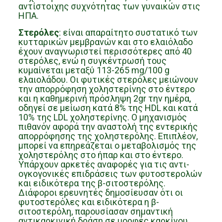
αντίστοιχης συχνότητας των γυναικών στις
ΗΠΑ.
Στερόλες
: είναι απαραίτητο συστατικό των
κυτταρικών μεμβρανών και στο ελαιόλαδο
έχουν αναγνωριστεί περισσότερες από 40
στερόλες, ενώ η συγκέντρωσή τους
κυμαίνεται μεταξύ 113-265 mg/100 g
ελαιολάδου. Οι φυτικές στερόλες μειώνουν
την απορρόφηση χοληστερίνης στο έντερο
και η καθημερινή πρόσληψη 2gr την ημέρα,
οδηγεί σε μείωση κατά 8% της HDL και κατά
10% της LDL χοληστερίνης. Ο μηχανισμός
πιθανόν αφορά την αναστολή της εντερικής
απορρόφησης της χοληστερόλης. Επιπλέον,
μπορεί να επηρεάζεται ο μεταβολισμός της
χοληστερόλης στο ήπαρ και στο έντερο.
Υπάρχουν αρκετές αναφορές για τις αντι-
ογκογονικές επιδράσεις των φυτοστερολών
και ειδικότερα της β-σιτοστερόλης.
Διάφοροι ερευνητές δημοσίευσαν ότι οι
φυτοστερόλες και ειδικότερα η β-
σιτοστερόλη, παρουσίασαν σημαντική
αντικαρκινική δράση σε μορφές καρκίνου