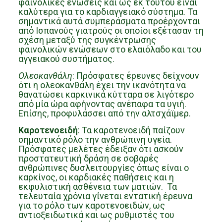
φαινολικές ενώσεις και ως εκ τούτου είναι
καλύτερα για το καρδιαγγειακό σύστημα. Τα
σημαντικά αυτά συμπεράσματα προέρχονται
από Ισπανούς γιατρούς οι οποίοι εξέτασαν τη
σχέση μεταξύ της συγκέντρωσης
φαινολικών ενώσεων στο ελαιόλαδο και του
αγγειακού συστήματος.
Ολεοκανθάλη
: Πρόσφατες έρευνες δείχνουν
ότι η ολεοκανθάλη έχει την ικανότητα να
θανατώσει καρκινικά κύτταρα σε λιγότερο
από μία ώρα αφήνοντας ανέπαφα τα υγιή.
Επίσης, προφυλάσσει από την αλτσχάϊμερ.
Καροτενοειδή
: Τα καροτενοειδή παίζουν
σημαντικό ρόλο την ανθρώπινη υγεία.
Πρόσφατες μελέτες έδειξαν ότι ασκούν
προστατευτική δράση σε σοβαρές
ανθρώπινες δυσλειτουργίες όπως είναι ο
καρκίνος, οι καρδιακές παθήσεις και η
εκφυλιστική ασθένεια των ματιών. Τα
τελευταία χρόνια γίνεται εντατική έρευνα
για το ρόλο των καροτενοειδών, ως
αντιοξειδωτικά και ως ρυθμιστές του