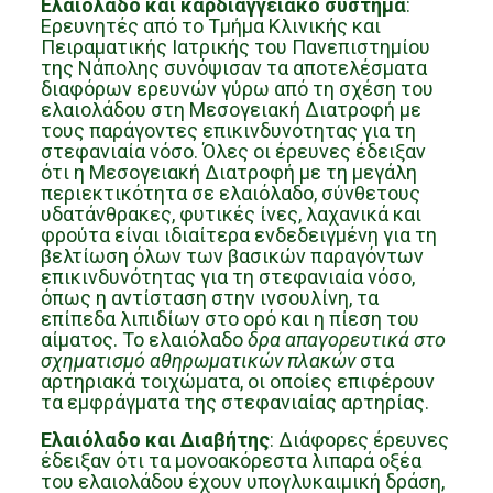
Ελαιόλαδο και καρδιαγγειακό σύστημα
:
Ερευνητές από το Τμήμα Κλινικής και
Πειραματικής Ιατρικής του Πανεπιστημίου
της Νάπολης συνόψισαν τα αποτελέσματα
διαφόρων ερευνών γύρω από τη σχέση του
ελαιολάδου στη Μεσογειακή Διατροφή με
τους παράγοντες επικινδυνότητας για τη
στεφανιαία νόσο. Όλες οι έρευνες έδειξαν
ότι η Μεσογειακή Διατροφή με τη μεγάλη
περιεκτικότητα σε ελαιόλαδο, σύνθετους
υδατάνθρακες, φυτικές ίνες, λαχανικά και
φρούτα είναι ιδιαίτερα ενδεδειγμένη για τη
βελτίωση όλων των βασικών παραγόντων
επικινδυνότητας για τη στεφανιαία νόσο,
όπως η αντίσταση στην ινσουλίνη, τα
επίπεδα λιπιδίων στο ορό και η πίεση του
αίματος. Το ελαιόλαδο
δρα απαγορευτικά στο
σχηματισμό αθηρωματικών πλακών
στα
αρτηριακά τοιχώματα, οι οποίες επιφέρουν
τα εμφράγματα της στεφανιαίας αρτηρίας.
Ελαιόλαδο και Διαβήτης
: Διάφορες έρευνες
έδειξαν ότι τα μονοακόρεστα λιπαρά οξέα
του ελαιολάδου έχουν υπογλυκαιμική δράση,