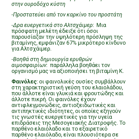
στην ουροδόχο κύστη
-Προστατεύει από τον καρκίνο του προστάτη
-Δρα ευεργετικά στο Αλτσχάιμερ
: Μια
πρόσφατη μελέτη έδειξε ότι όσοι
παρουσίαζαν την υψηλότερη πρόσληψη της
βιταμίνης, εμφάνιζαν 67% μικρότερο κίνδυνο
για Αλτσχάιμερ.
-Βοηθά στη δημιουργία ερυθρών
αιμοσφαιρίων
: παράλληλα βοηθάει τον
οργανισμό μας να αξιοποιήσει τη βιταμίνη Κ.
Φαινόλες
: οι φαινολικές ουσίες συμβάλλουν
στη χαρακτηριστική γεύση του ελαιολάδου,
που άλλοτε είναι γλυκιά και φρουτώδης και
άλλοτε πικρή. Οι φαινόλες έχουν
αντιφλεγμονώδεις, αντιοξειδωτικές και
αντιπηκτικές ιδιότητες, οι οποίες εξηγούν
τις γνωστές ευεργετικές για την υγεία
επιδράσεις της Μεσογειακής Διατροφής. Το
παρθένο ελαιόλαδο και το εξαιρετικό
παρθένο ελαιόλαδο, είναι πλουσιότερα σε