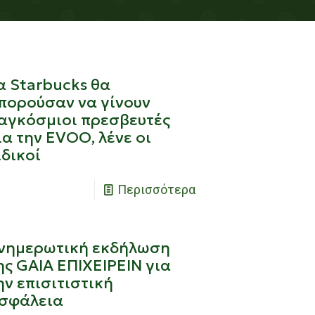
α Starbucks θα
πορούσαν να γίνουν
αγκόσμιοι πρεσβευτές
ια την EVOO, λένε οι
ιδικοί
Περισσότερα
νημερωτική εκδήλωση
ης GAIA ΕΠΙΧΕΙΡΕΙΝ για
ην επισιτιστική
σφάλεια