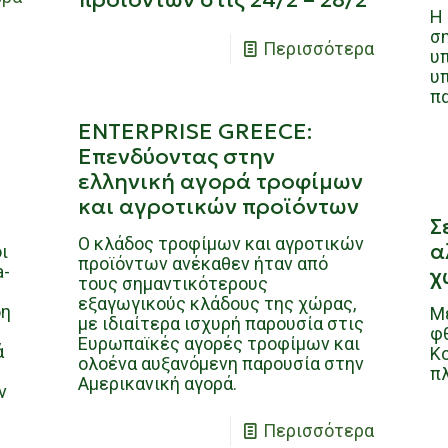
H 
σ
Περισσότερα
υ
υ
π
ENTERPRISE GREECE:
Επενδύοντας στην
ελληνική αγορά τροφίμων
και αγροτικών προϊόντων
Σ
Ο κλάδος τροφίμων και αγροτικών
α
ι
προϊόντων ανέκαθεν ήταν από
a-
χ
τους σημαντικότερους
εξαγωγικούς κλάδους της χώρας,
δη
Μ
με ιδιαίτερα ισχυρή παρουσία στις
φθ
Ευρωπαϊκές αγορές τροφίμων και
ά
Κο
ολοένα αυξανόμενη παρουσία στην
πλ
Αμερικανική αγορά.
ν
Περισσότερα