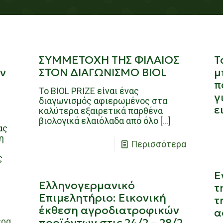
ΣΥΜΜΕΤΟΧΗ ΤΗΣ ΦΙΛΑΙΟΣ
Τ
ν
ΣΤΟΝ ΔΙΑΓΩΝΙΣΜΟ BIOL
μ
π
Το BIOL PRIZE είναι ένας
γ
διαγωνισμός αφιερωμένος στα
ε
καλύτερα εξαιρετικά παρθένα
βιολογικά ελαιόλαδα από όλο
[…]
ας
η
Περισσότερα
ς
Ε
Ελληνογερμανικό
τ
Επιμελητήριο: Εικονική
τ
έκθεση αγροδιατροφικών
α
ερα
προϊόντων στις 24/2 – 28/2