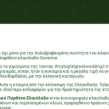
ι όχι μόνο για την πολυβραβευμένη ποιότητα του ελαι
 παρθένο ελαιόλαδο Governor.
α τα γυρίσματα της ταινίας
#mybigfatgreekwedding3
στ
ια εμάς, είπαν, ήταν η ευκαιρία και η μεγάλη τιμή να
ία Βαρδάλος, με την ελληνική καταγωγή».
ισε η εταιρία από την επίσκεψη της Ολλανδικής Τηλεό
 ιδιαίτερο ενδιαφέρον για την δραστηριότητα της ετα
τικό Παρθένο Ελαιόλαδο
είναι ένα κορυφαίο ελαιόλαδο
ένων και συμπιεσμένων ελιών, σμαραγδένιο πράσινο χ
κυρας.