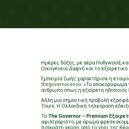
Ημέρες δόξης, με αέρα Hollywood, κα
Οικογένεια Δαφνή και το εξαιρετικό
Εμπειρία ζωής χαρακτήρισε η εταιρί
thegovernor.evoo
. «Το αποκορύφωμα γ
άνθρωπο όπως η εξαίρετη ηθοποιός Ν
Άλλη μια σημαντική προβολή εξασφάλ
Tours. Η Ολλανδική τηλεόραση έδειξε
Το
The Governor – Premium Εξαιρε
αφιλτράριστο, με άρωμα φρεσκοκομμ
πιπεράτη γεύση, από το νησί της Κέρ